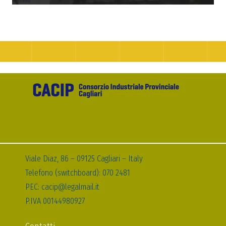
Viale Diaz, 86 – 09125 Cagliari – Italy
Telefono (switchboard): 070 2481
PEC: cacip@legalmail.it
P.IVA 00144980927