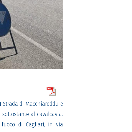
I
Strada di Macchiareddu e
e
sottostante al cavalcavia
.
 fuoco di Cagliari
, in via