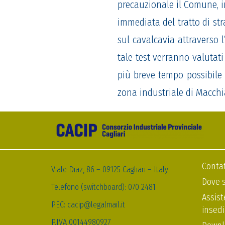
precauzionale il Comune, in
immediata del tratto di st
sul
cavalcavia attraverso
l
tale test verranno
valutati
più breve tempo possibile 
zona industriale di Macch
Contat
Viale Diaz, 86 – 09125 Cagliari – Italy
Dove 
Telefono (switchboard): 070 2481
Assi
PEC: cacip@legalmail.it
insedi
P.IVA 00144980927