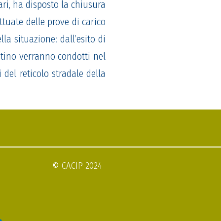
ari,
ha disposto la chiusura
tuate delle prove di carico
l
la situazione:
dall’esito d
i
stino
verranno condotti nel
 del reticolo stradale della
© CACIP 2024