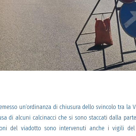
emesso
un’ordinanza di chiusura dello svincolo tra
la V
usa di alcuni calcinacci che si so
no staccati dalla part
ioni de
l viadotto sono intervenuti anche i vigili del