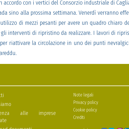
 accordo con i vertici del Consorzio industriale di Cagli
rada
sino alla prossima settimana. Venerdì verranno effet
’utilizzo
di mezzi pesanti
per avere un quadro chiaro de
 gli interventi di ripristino da realizzare.
I lavori
di
ripri
per ri
attivare
la circolazione in uno dei punti nevralgici
iareddu.
ti
Note legali
Privacy policy
siamo
Cookie policy
stenza alle imprese
Crediti
ate