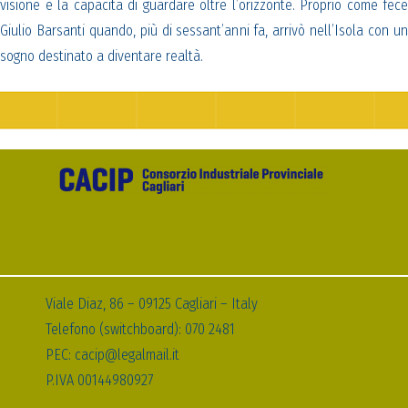
visione e la capacità di guardare oltre l’orizzonte. Proprio come fece
Giulio Barsanti quando, più di sessant’anni fa, arrivò nell’Isola con un
sogno destinato a diventare realtà.
Viale Diaz, 86 – 09125 Cagliari – Italy
Telefono (switchboard): 070 2481
PEC: cacip@legalmail.it
P.IVA 00144980927