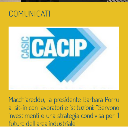
COMUNICATI
Macchiareddu, la presidente Barbara Porru
Lav
al sit-in con lavoratori e istituzioni: “Servono
Mar
investimenti e una strategia condivisa per il
Si co
futuro dell’area industriale”
ha av